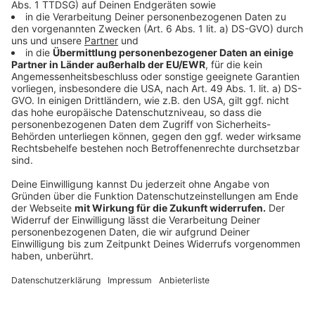
Bundestagswahl 2025 - Stellt den
Spitzenpolitikern eure Frage
Anzeige
Ihr habt die Wahl. Am 23. Februar 2025 wird der
Bundestag neu gewählt - wir interviewen
Spitzenpolitiker der größten Parteien. Ihr könnt ein
Teil davon sein. Welche Themen brennen euch unter
den Nägeln? Welche Frage wolltet ihr schon immer
Friedrich Merz von CDU/CSU oder Olaf Scholz von
der SPD stellen. Was wollt ihr von Christian
Lindner (FDP) oder Robert Habeck (Grüne) wissen?
Habt ihr auch eine Frage an Sarah Wagenknecht
(BSW) oder Jan van Aken (Linke)?
Anzeige