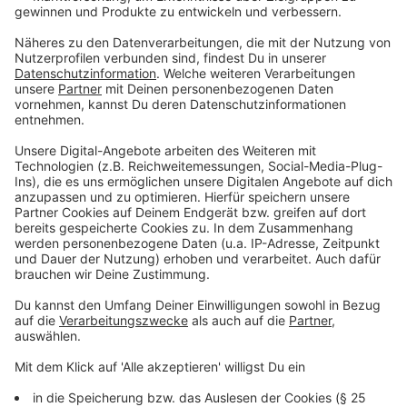
wie es heißt - von sozialen Problemen
abzulenken.
Das
BSW
verfolgt eine ähnliche Linie wie die
Union: Wer aus einem sicheren Drittstaat einreise,
habe kein Recht auf Aufenthalt und Leistungen,
heißt es von Parteigründerin Sahra Wagenknecht.
Anzeige
©
picture alliance/dpa | Fabian Sommer
Sahra Wagenknecht - die Bundesvorsitzende vom
Bündnis Sahra Wagenknecht (r, BSW), und Amira
Mohamed-Ali, Co-Vorsitzende
Anzeige