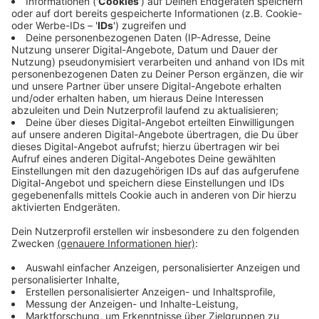
konsequente Abschiebung ein. Sie bevorzugt aber
die freiwillige Rückkehr von Menschen ohne
Bleiberecht.
Die
Union
will so schnell wie möglich einen
Aufnahmestopp für Migranten, die unberechtigt
einreisen. Wer aus einem EU- oder Schengenstat
für einen Asylantrag einreisen will, soll an der
Grenze abgewiesen werden.
Die
Grünen
setzen auf eine faire, verbindliche und
solidarische Verteilung von Schutzsuchenden in
Europa ein.
Die
FDP
will eine geordnete Migration nach klaren
Regeln erreichen.
Die
AfD
fordert eine umfassende
Rückführungsoffensive und dass das - so wörtlich
- “Asylparadies” Deutschland geschlossen wird.
Die
Linke
steht zum Recht auf Asyl und lehnt es
ab, Menschen gegeneinander aufzuhetzen und
Geflüchtete zu “Sündenböcken” zu machen, um -