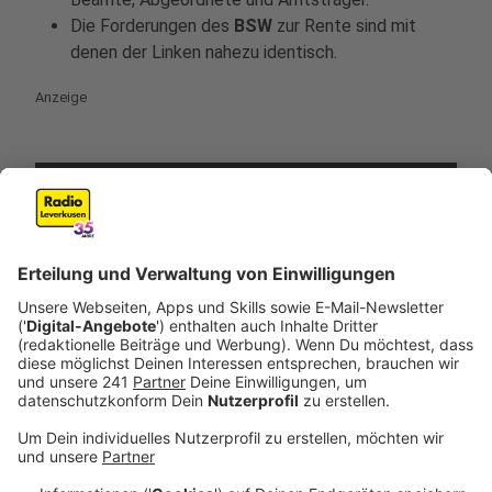
Die Forderungen des
BSW
zur Rente sind mit
denen der Linken nahezu identisch.
Anzeige
©
picture alliance/dpa | Carsten Koall
Die Linke mit den Spitzenkandidaten Heidi Reichinnek
und Jan van Aken für die Bundestagswahl 2025.
Anzeige
Migration
Anzeige
Die
SPD
setzt sich für eine schnelle und