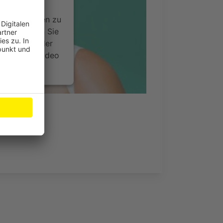
ideoinhalte
ce kann Daten zu
 Bitte lesen Sie
timmen Sie der
um dieses Video
.
onen
ded Version)
nsent Management