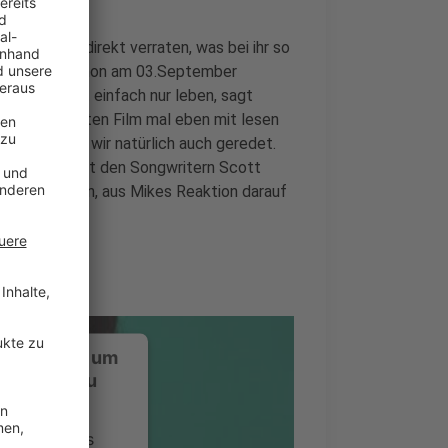
uns erst mal direkt verraten, was bei ihr so
lla Film, der schon am 03.September
achen – halt einfach nur leben, sagt
nd einen fetten Film mal eben mit lesen
o Yet" haben wir natürlich auch geredet.
t zusammen mit den Songwritern Scott
 ihr Hund rein, aus Mikes Reaktion darauf
ustimmung, um
-Service zu
ervice eines