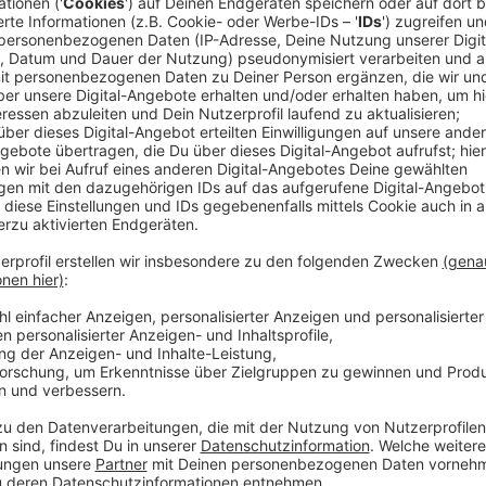
Wir hatten ein Interview mit Camila und darin hat sie 
in letzter Zeit los war. Ein Album, ein neuer Cindere
rauskommt, kochen und Klavier lernen, lesen, Sport m
Camila. Schon charmant, dass man ein neues Album u
und kochen vergleicht. Über ihre neue Single "Don’t G
Die Geschichte hinter dem Refrain ist super. Sie ha
Harris und Mike Sabath im Studio gesessen, dann kam
wurde dann die Melodie.
Anzeige
Wir benötigen Ihre Z
den YouTube Video
laden!
Wir verwenden einen S