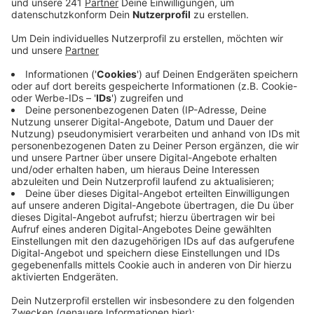
Veröffentlicht:
Dienstag, 05.05.2020 11:24
Anzeige
Der Grund: Die Mitarbeiter seien aktuell der einzige
direkte Kontakt nach außen, wodurch das Coronavirus
in die Einrichtungen getragen werden könnte. Dem
wolle man vorbeugen, sagt die Caritas.
Erst am Montag ist eine 91-jährige Bewohnerin des
Altenzentrums in Schlebusch mit einer Corona-
Infektion im Klinikum verstorben. Auch eine weitere
Bewohnerin und eine Mitarbeiterin in der Einrichtung
wurden positiv getestet.
Laut Caritas geht es beiden den Umständen
entsprechend gut. Dennoch sei die Lage in allen
Einrichtungen aktuell sehr angespannt.