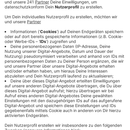
CDU und schlägt Alarm.
Veröffentlicht:
Donnerstag, 09.07.2020 10:59
Anzeige
Es sei eine Zumutung für die Kameraden der
Freiwilligen Feuerwehr Bürrig, in dieser Wache
stationiert zu sein, heißt es im entsprechenden Antrag
an die Stadt. Zuletzt hatte auch ein Lagerbericht der
Feuerwache Opladen erhebliche Mängel aufgezeigt.
Die CDU sagt, dass es auch in Bürrig massive Mängel
gebe. Es fehle an Platz für die Ausrüstung,
zeitgemäße Umkleiden und entsprechende
Sanitäranlagen. Die CDU will, dass die Stadt einen
Neubau angeht, und zwar so schnell wie möglich -
anderenfalls würden sich die aktuellen
Zustände langfristig auf die Einsatzbereitschaft der