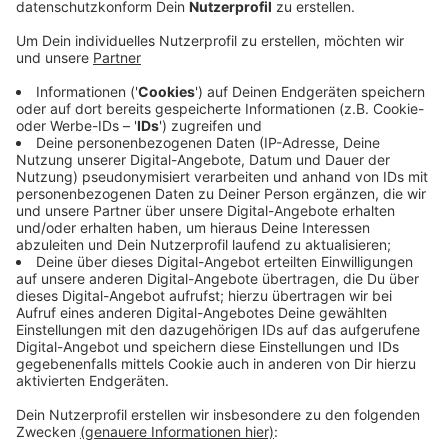
Veröffentlicht:
Montag, 24.10.2022 16:19
Anzeige
Sie sei mit den Studenten in Kontakt getreten und
habe dabei erfahren, dass die Mobilität von und zum
Bahnhof und in die Stadt in den Augen der Studenten
verbesserungswürdig sei. Die Politiker wollen jetzt die
Wupsi bitten, eine Radstation direkt am Campus zu
errichten. Das sei ein erster Schritt, um mehr
Verbindung vom Unicampus in die Stadtteile zu
schaffen. Auch weiterhin wolle man mit den
Studenten in Kontakt bleiben, um Leverkusen zu
einem attraktiven Studienort zu machen.
Anzeige