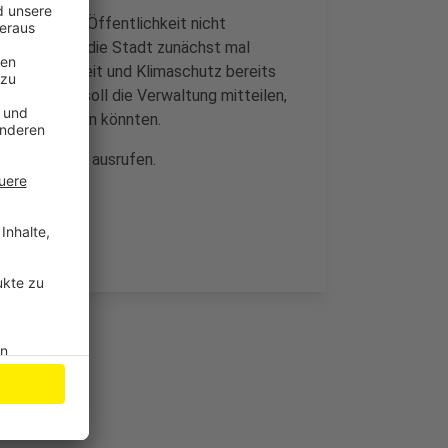
und dann die Öffentlichkeit nicht
swegen, dass die Stadt zunächst mal
Nachhaltigkeit und Klimaschutz bereits
 Außerdem soll die Verwaltung mitteilen,
unigt werden könnten.
limanotstand ausrufen.