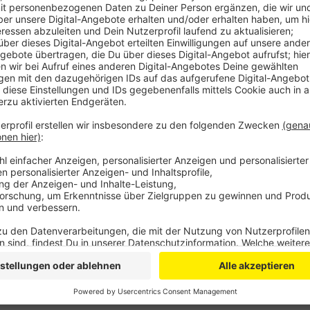
Es bringe nichts, einen solchen Beschluss zu fassen 
ausreichend darüber zu informieren. Die CDU will de
auflistet, welche Konzepte und Schritte zum Thema 
beschlossen wurden und auf welchem Stand sie sind.
welche dieser Maßnahmen ausgeweitet oder beschle
Auch in Köln könnte der Stadtrat am Dienstag den K
Anzeige