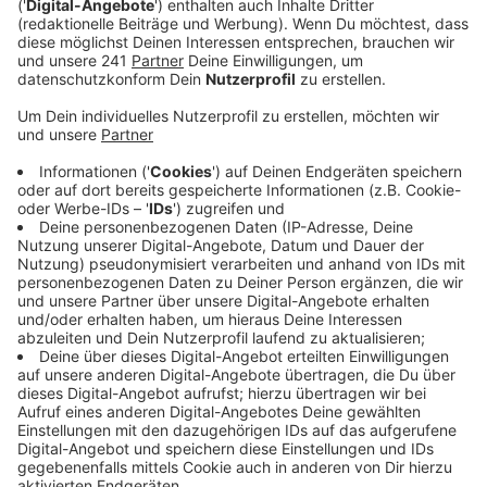
Veranstaltung nicht mehr umsetzbar sei.
Veröffentlicht:
Dienstag, 18.06.2024 13:16
Anzeige
Als Grund führt er unter anderem die
Parkplatzsituation und die strengen
Sicherheitsanforderungen an. Die CDU fordert deshalb,
solche Veranstaltungen so zu fördern, dass sie ein
Gewinn für die Bürgerinnen und Bürger sind, und für die
Veranstalter auch durchführbar sind. Denn, so die CDU,
die Entscheidung die Landpartie nicht mehr
stattfinden zu lassen, zeige, dass der
Oberbürgermeister sich des Themas nicht genug
angenommen hat.
Anzeige