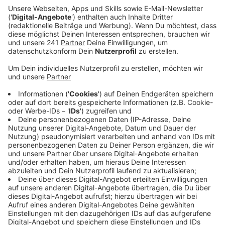
Hochwasserschutz am Oulusee vorgeschlagen –
die waren bislang nicht öffentlich, sind es jetzt
aber durch einen Antrag der CDU geworden.
Veröffentlicht:
Mittwoch, 04.09.2024 06:44
Anzeige
Der See würde bei den ersten beiden Varianten um bis
zu anderthalb Meter abgesenkt werden, bei der
dritten würde ein deutlich höherer und längerer
Staudamm gebaut, während der Wasserspiegel
gleichbleibt. Die CDU lehnt alle drei Varianten ab, weil
in jedem Fall die Naherholung am Oulusee leiden
würde. Sie fordert stattdessen, noch mehr
Möglichkeiten zu prüfen für einen Hochwasser-
sicheren und attraktiven Oulusee: Zum Beispiel die
Installation eines Hochwasser-Frühwarnsystems, oder