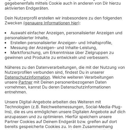
die Möglichkeit, angrenzende Gewässer in den
Hochwasserschutz miteinzubeziehen. Über den Antrag
sollen die Stadtpolitiker bald sprechen.
Anzeige
Mehr Meldungen von hier:
Anzeige
Fahrradzählstellen in Leverkusen knacken Rekord
Task Force zu Leverkusener Haushaltssperre trifft
sich zum ersten Mal
Arbeitsunfall Leverkusener Rheinbrücke: Verletzte
außer Lebensgefahr
Anzeige