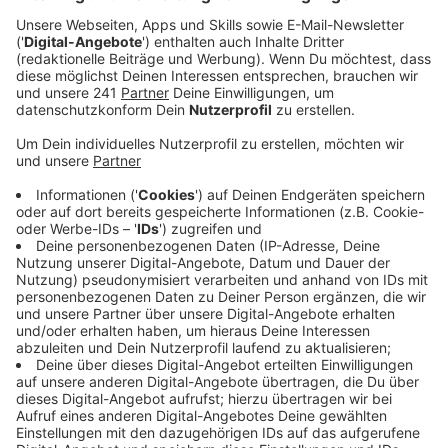
haben ihren Kandidaten gefunden.
Veröffentlicht:
Montag, 17.06.2024 10:58
Anzeige
Sven Weiss soll der erste grüne Oberbürgermeister in
Leverkusen werden. Das ist die Idee der Parteispitze.
Die Mitglieder müssen Weiss aber noch offiziell
wählen. Mit welchen Themen er in den Wahlkampf
ziehen soll, wollen die Grünen in den nächsten Wochen
planen. Die Leverkusener CDU ist da schon einen
kleinen Schritt weiter. Sie will das Thema Mobilität
und Verkehr in den Fokus rücken. Das Ziel sei
Verbesserung für alle Verkehrsteilnehmer: Busse,
Fahrradfahrer, Fußgänger und Autofahrer. Die CDU hat