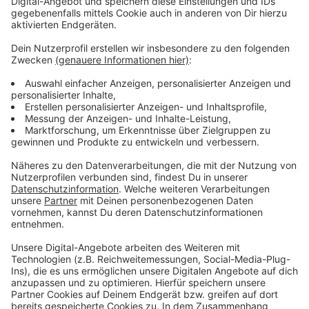
ihren Kandidaten für die Wahl ebenfalls schon:
sie will
Stefan Hebbel aufstellen
.
Anzeige
©
Radio Leverkusen/Michael Thuge
Anzeige
Weitere Meldungen aus Leverkusen
Anzeige
Gute Bilanz nach EVL-Halbmarathon
Sauberes Leverkusen - Stadt startet Kontrollaktion
Teilnehmende für Woche der Kinderrechte gesucht