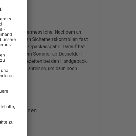
 gleich ins Unermessliche: Nachdem an
langen an den Sicherheitskontrollen fast
bleme bei der Gepäckausgabe. Darauf hat
n. Wer in diesem Sommer ab Düsseldorf
 langen Wartezeiten bei den Handgepäck-
tunden früher anreisen, um dann noch
tende Personen