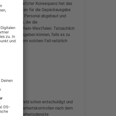
uch Chaos. In letzter Konsequenz hat das
 die am Flughafen für die Gepäckausgabe
häftigung viel Personal abgebaut und
rheitsdienste, die die
omie in Nordrhein-Westfalen. Tatsächlich
rflaschen ausgeben können, falls es zu
g ist in einem solchen Fall natürlich
ldigt sich
 sich im Vorfeld schon entschuldigt und
r. Für die Sicherheitskontrollen nach dem
ftragten Sicherheitsdienste