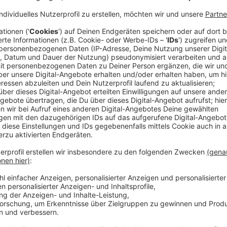
Anzeige
Da steigt die Vorfreude auf den Sommerurlaub doch
den NRW-Flughäfen in den letzten Wochen lange Sch
Standard waren, drohen jetzt auch noch riesige Pro
jetzt nochmal der Flughafen Düsseldorf hingewiese
oder auch Köln/Bonn abhebt, muss zunächst mal mit
Sicherheitskontrollen rechnen und möglichst viele S
irgendwie den Flieger zu erwischen
Anzeige
Studenten reichen Wasserflaschen für war
Anzeige