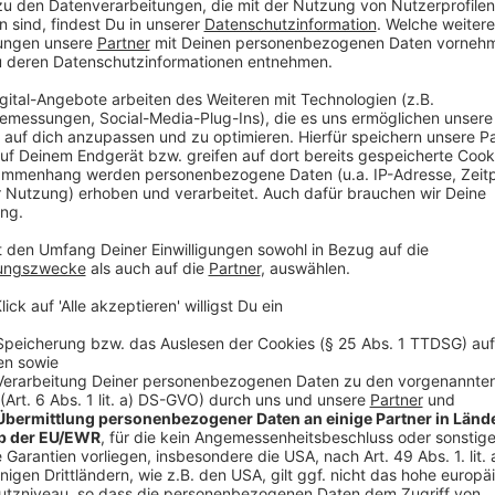
Bei der Rückkehr droht aller Voraussicht nach nun a
alle immer irgendwie mit Corona zu tun. Die Firmen,
zuständig sind, haben in Coronazeiten mangels Besc
finden nun kein neues Personal. Ähnlich wie die Siche
Handgepäckkontrollen organisieren oder der Gastron
sollen Studenten parat stehen, die zumindest Wasse
mehrstündigen Wartezeiten kommt. Die Urlaubserholun
dann schon teilweise dahin.
Anzeige
Düsseldorfer Flughafen-Verwaltung entschu
Anzeige
Die Flughafen-Verwaltung des Airport Düsseldorf hat
das Schlimme ist: Sie kann eigentlich gar nichts dafü
Check-In sind die Bundespolizei und die von ihr beau