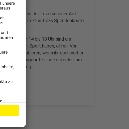
it Hupperten und der Leverkusener Act
Abends geht direkt auf das Spendenkonto
fos.
 Zweck: Von 14 bis 18 Uhr sind die
e, die Lust auf Sport haben, offen. Von
rtarten ausprobieren, wenn ihr euch vorher
er04.de
. Die Angebote sind kostenlos, um
 Bürgerstiftung.