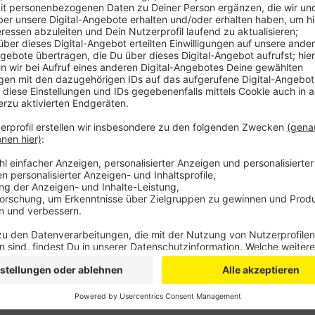
Mit dabei ist unter anderem Bläck Fööss-Gitarrist P
„The Legendary Ghetto Dance Band“. Der Erlös des 
der Bürgerstiftung Leverkusen.
Hier
gibt's weitere In
Auch beim TSV Bayer 04 geht’s morgen um den Guten
Hallen und Außenflächen der Kurt-Rieß-Anlage für all
Zumba bis Indoor Cycling könnt ihr da ganz viele Spo
anmeldet. Das geht per Mail
fitness-health@tsvbay
Spenden wird gebeten – auch sie gehen direkt an die
Anzeige