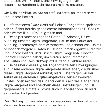
BayArena.
Veröffentlicht:
Mittwoch, 05.06.2019 10:39
Anzeige
Gemeinsam starten sie hier ein Charity-Event zu Ehren
von Formel1-Rekordweltmeister Michael Schumacher.
Dabei handelt es sich um ein Fußballspiel bei dem der
Schumacher-Sohn und Nowitzki mit ihren Teams
gegeneinander antreten – und die sind ebenso
prominent besetzt. Unter anderem werden die beiden
Ex-Werkself-Profis Simon Rolfes und Stefan Kießling
mit dabei sein. Außerdem hat der Veranstalter einen
Überraschungs-Musik-Act für die Halbzeit
angekündigt. Karten für das Charity-Event gibt es ab
fünf Euro – der Höchstpreis pro Karte liegt bei rund 30
Euro. Zum Ticketvorverkauf geht's
hier
.