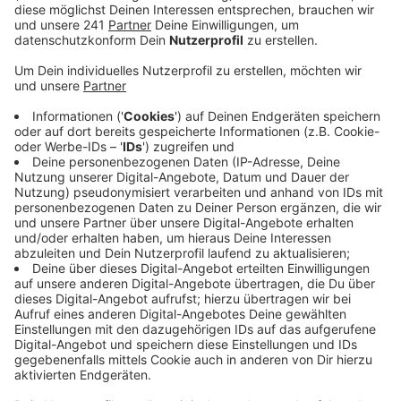
Fridays for Future Bewegung. Zusammen mit
Jugendlichen aus Leverkusen organisiert sie
Demos, Kundgebungen und Aktionen. Gemeinsam
wollen sie den Druck auf die Politik erhöhen und
kämpfen für ein grünes, nachhaltiges und
klimafreundliches Leverkusen. Den Klimanotstand
für Leverkusen haben die Klimaschützer schon
erreicht! Was jetzt noch ansteht, hat uns
Charlotte im Radio Leverkusen Interview mit Jenny
Weißenfels verraten. Dort räumt Charlotte auch
mit Vorurteilen auf und berichtet über ihre
Motivation als junger Mensch als Klimaschützerin
aktiv zu sein.
Veröffentlicht:
Donnerstag, 04.07.2019 10:52
Anzeige