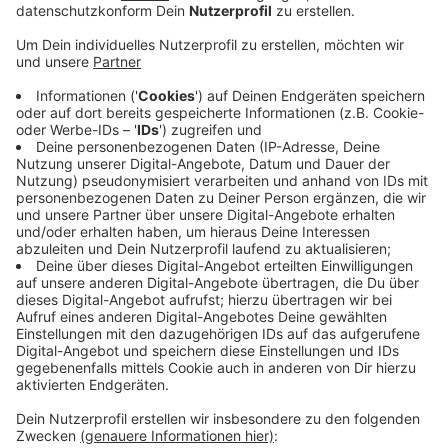
Anzeige
Luxus-Uhren im Wert von bis zu 160.000 Euro haben
die Ermittler allein in der Rheindorfer Villa
sichergestellt. Dazu kommen rund 100
Schmuckstücke die teilweise einen Einzelwert von
mehr als 1.000 Euro hätten, so ein Sachverständiger.
Außerdem hat der Clan rund 75.000 Euro allein in die
Sanierung der Bäder und Elektrik des Rheindorfer
Anwesens gesteckt.
Sieben Angeklagte stehen gerade in Düsseldorf vor
Gericht unter anderem wegen bandenmäßigem
Sozialbetrugs, Steuerhinterziehung, schwerer
Körperverletzung und Zwangsarbeit. Ihnen drohen bis
zu 15 Jahre Haft.
Anzeige