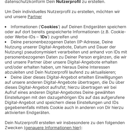
Anzeige
Wie genau die Schulen den Start am 22. Februar dann
angehen, dass liegt in der Hand der Schulleitungen.
Etwas skeptischer ist der Lehrerverband: Dass die
Landesregierung für die Abschlussklassen eine
Rückkehr zum Präsenzunterricht in voller
Klassenstärke in Betracht zieht, sei schockierend.
Abstandsregelungen könnten bei 30 Schülern
unmöglich eingehalten werden, so der Verband. Mit
den anderen Regeln – Testmöglichkeiten für Lehrer,
Wechselunterricht und eine Erhöhung der Impfpriorität
für Lehrkräfte – sei man aber sehr zufrieden.
Anzeige