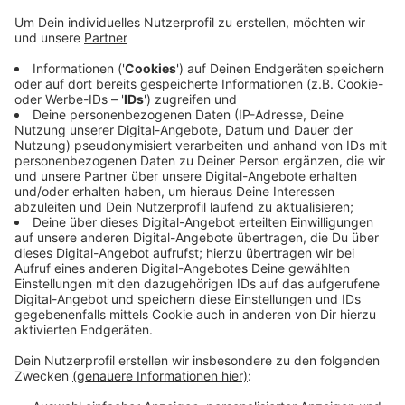
Veröffentlicht:
Dienstag, 20.04.2021 10:37
Anzeige
Das ehemalige Flüchtlingsdorf soll vom benachbarten
Freiherr-vom-Stein Gymnasium genutzt werden. Seit
dieser Woche können sich Interessierte und Anwohner
über die Pläne bei der Stadt informieren. Seit dem
Umzug der Bewohner in die neue Flüchtlingsunterkunft
an der Sandstraße in Opladen werden die Container in
Schlebusch nicht mehr für Wohnzwecke genutzt.
Anzeige