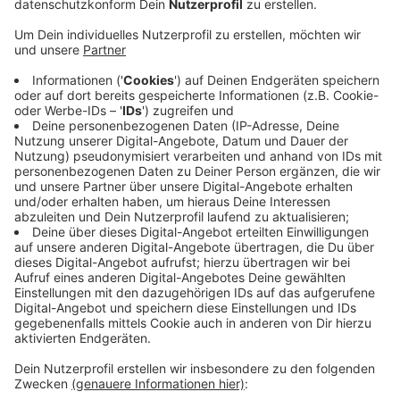
seit Montag in häuslicher Quarantäne und hat
Erkältungssymptome.
Veröffentlicht:
Mittwoch, 26.08.2020 14:00
Anzeige
Weil die Corona-Warn-App allerdings vielen Schülern
eine Risiko-Begegnung angezeigt hat, seien viele
besorgt gewesen. Deswegen hat die Schulleitung am
Mittwoch zur sechsten Stunde alle Schüler nach
Hause geschickt. Donnerstag und Freitag findet kein
Präsenzunterricht statt. Das Lehrerkollegium und die
Schüler, die mit der betreffenden Lehrkraft Kontakt
hatten, werden Donnerstag in der Schule getestet.
Anzeige