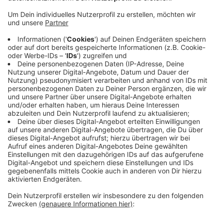
Anzeige
Die Summe setzt sich zum einen aus höheren
Ausgaben, zum anderen vor allem aus niedrigeren
Einnahmen zusammen. In Anbetracht der Corona-Krise
haben Unternehmen weniger Gewerbesteuer gezahlt,
außerdem hat die Stadt weniger Gebühren
eingenommen. Für 2021 rechnet die Stadt erneut mit
rund 35 Millionen Verlust durch Corona.
Oberbürgermeister Uwe Richrath hofft, dass Land und
Bund den Städten hier unter die Arme greifen.
Anzeige