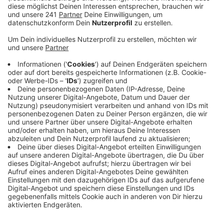
Stadt. Wähler müssen sich wegen der Corona-
Pandemie auf einige Besonderheiten einstellen.
Veröffentlicht:
Samstag, 12.09.2020 08:33
Anzeige
Masken nicht vergessen, einen Kugelschreiber
mitnehmen und vielleicht etwas mehr Zeit einplanen –
darum bittet die Stadt am Sonntag bei der
Kommunalwahl. In den Wahllokalen werde es aber für
den Notfall auch Masken und auch Kugelschreiber
geben, die regelmäßig desinfiziert
werden. Coronabedingt wird es bei uns in der Stadt
diesmal nur gut 80 Wahllokale geben und damit ein
Viertel weniger als üblich.
Bei der Kommunalwahl wählen wir unter anderem einen