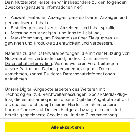
neuen Stadtrat und einen neuen
Oberbürgermeister.
Das vorläufige Wahlergebnis für
das Stadtoberhaupt wird für ca. 20:30 Uhr erwartet –
das vorläufige Wahlergebnis für den neuen Stadrat und
die Bezirksvertretungen für ca 22 Uhr.
Parallel findet
auch die Wahl des Integrationsrates statt
Anzeige
Anzeige
Anzeige