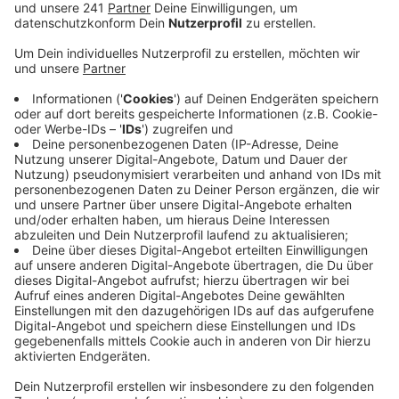
Veröffentlicht:
Dienstag, 17.08.2021 06:22
Anzeige
Geimpfte sind vor einer Infektion gut und vor einem
schweren Verlauf sehr gut geschützt, so das
Gesundheitsamt. Es gebe vor allem zwei Gründe für
die steigenden Infektionszahlen unter Geimpften: die
inzwischen vorherrschende Delta-Variante ist deutlich
ansteckender und: bei einigen Geimpften ist die
Immunisierung schon länger her und die Wirkung lasse
langsam nach. Die Stadt will künftig noch mehr
Menschen mit einer Impfung erreichen und plant
deshalb Aktionen in Schulen und Fußgängerzonen. Um
Herdenimmunität zu erreichen, müssten etwa 85% der