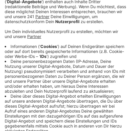
ausgesprochen werden sollte.
Veröffentlicht:
Samstag, 14.03.2020 05:53
Anzeige
Ob ein Patient getestet wird, hängt von mehreren
Kritierien ab: Einerseits von den Symptomen,
andererseits von der Frage, ob der Patient Kontakt
mit Infizierten hatte oder in Risikogebieten unterwegs
war. Das alles kann ein Arzt sehr viel besser
einschätzen als Privatpersonen. Aktuell gehen etwas
weniger als 100 Anrufe pro Tag bei der städtischen
Infohotline zum Coronavirus ein. Die Hotline-
Mitarbeiter kommen laut Stadt noch gut mit dem
Andrang zurecht. Nur zu Stoßzeiten könne es zu
längeren Wartezeiten kommen. Das geschulte
Personal am Telefon hilft bei Unsicherheiten, kann