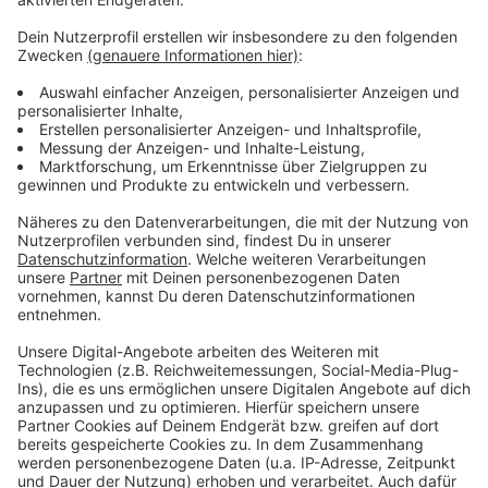
allerdings keinen Arztbesuch ersetzen.
Informationen:
Ärzlicher Notdienst
: Telefon 116117
Das Bürgertelefon
ist ab sofort unter der
Telefonnummer 0214/406-3333 zu folgenden Zeiten
zu erreichen:
montags bis freitags von 8.00 Uhr bis 18.00 Uhr
samstags und sonntags von 9.00 – 15.00 Uhr
Anzeige