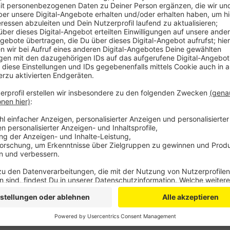
Anzeige
Wegen stark gestiegener Verkaufspreise haben sich 
Vergleich zum Vorjahreszeitraum verdoppelt. Hohe 
auffangen. Das sind gute Nachrichten für das börsen
Corona-Pandemie hat Covestro bislang stark gebeutel
Arbeitsplatz bei Covestro abgebaut.
Anzeige