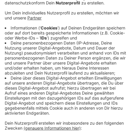
Veröffentlicht:
Donnerstag, 05.11.2020 15:17
Anzeige
Die Plattform hat dafür Bewertungen von
Arbeitnehmern ausgewertet, die in der ersten
Jahreshälfte 2020 abgegeben wurden. Im Fokus
standen unter anderem die Angebote zum flexiblen
Arbeiten, zur Kinderbetreuung und der betrieblichen
Altersvorsorge sowie das Vorgesetztenverhalten und
die Gleichberechtigung im Unternehmen. Auch in einem
Ranking unter Berufseinsteigern hat Covestro gut
abgeschnitten. Demnach möchten besonders junge
Ingenieure und Naturwissenschaftler bei dem
Unternehmen arbeiten.
Anzeige