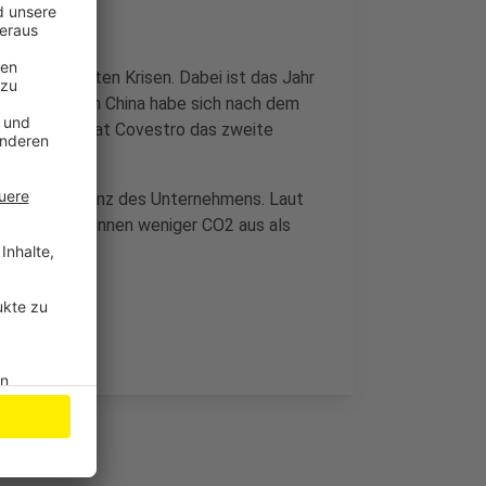
die weltweiten Krisen. Dabei ist das Jahr
tiksituation in China habe sich nach dem
t – deshalb hat Covestro das zweite
ten Klimabilanz des Unternehmens. Laut
s 200.000 Tonnen weniger CO2 aus als