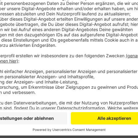
Anzeige
Grund dafür sind die gestiegenen Energie-Kosten und 
für Covestro besser gelaufen als erwartet. Die Logis
Corona-Lockdown schneller normalisiert als erwarte
Quartal mit einem Plus beendet.
Gute Nachrichten gibt es außerdem von der angepeil
Covestro stoße man im Laufe des Jahres mindesten
bisher erwartet.
Anzeige