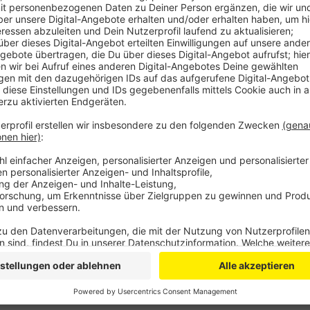
Anzeige
Erst vergangene Woche war bekannt geworden, dass
Stoffe in geringer Konzentration in den Rhein geleit
Unternehmens erneut: Currenta stand ohnehin scho
die Explosion in der Kritik. Man habe sich damals auf
Gefahrenabwehr vor Ort fokussiert – das sei rückbli
Sprecher von Currenta. Umso wichtiger sei es, jetzt a
geschieht zum Beispiel über eine
Info-Seite
im Inter
Anzeige