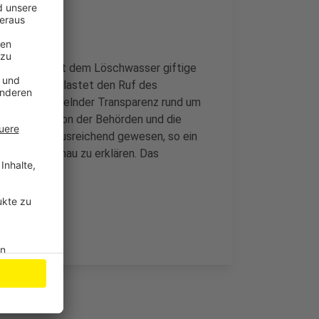
 Currenta mit dem Löschwasser giftige
et hat. Das belastet den Ruf des
n wegen mangelnder Transparenz rund um
 die Information der Behörden und die
ckend nicht ausreichend gewesen, so ein
lles ganz genau zu erklären. Das
net.