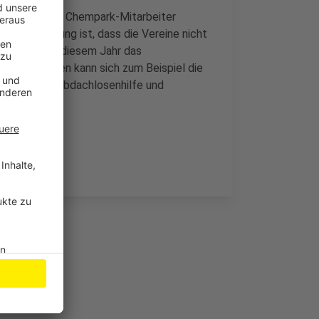
on durften die Chempark-Mitarbeiter
 Voraussetzung ist, dass die Vereine nicht
Fokus war in diesem Jahr das
krise. Freuen kann sich zum Beispiel die
gärten, die Obdachlosenhilfe und