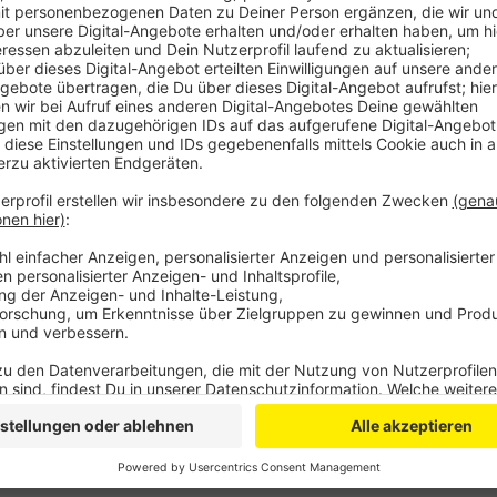
Im Rahmen der alljährlichen Mitarbeiterspendenakti
wieder entscheiden, wohin jeweils 1.000 Euro fließen.
mehr als 30 Kilometer vom Chempark entfernt sind. 
ehrenamtliche Engagement von Vereinen in der Corona
Schützenbruderschaft Schlebusch. Aber auch Kinder
freiwillige Feuerwehren.
Anzeige