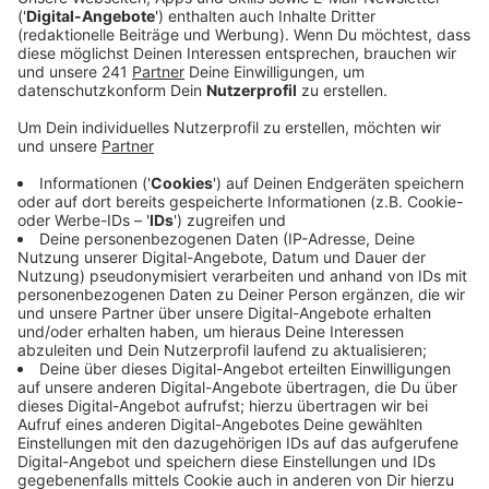
Anzeige
Vor ein paar Monaten stand der Weiterbetrieb des
Kollegs noch auf der Kippe – unter anderem, weil zum
Beispiel gestiegene Energiekosten die Finanzierung
erschwerten. Jetzt habe man sich mit den Partnern
und dem Kollegium soweit geeinigt, dass ein weiterer
Betrieb vorerst möglich ist, so ein Sprecher. Auf dem
Berufskolleg werden Auszubildende in den Bereichen
Chemie, Pharmazie, Elektrotechnik oder auch
Wirtschaft unterrichtet. Neben Currenta schicken
auch weitere Partner aus dem Chempark, wie zum
Beispiel Covestro oder Lanxess ihre Azubis auf das
Kolleg. Deswegen sind auch sie an den Kosten
beteiligt.