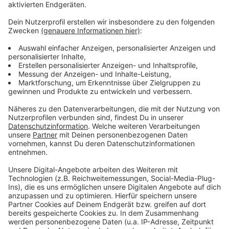
Anzeige
Mehr Meldungen aus Leverkusen
Anzeige
Brand in Leverkusen-Quettingen: Rußpartikel
ungefährlich
Weihnachtsmärkte Leverkusen: Schlebusch geht
wieder leer aus
Leverkusener Löwe wird an Renate Wolf verliehen
Anzeige