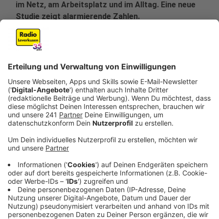
im Netz, am Arbeitsplatz und im Alltag. Eine neue
Studie zeigt alarmierende Zahlen.
Veröffentlicht:
Freitag, 07.11.2025 07:54
Anzeige
Eine aktuelle Studie zeigt, dass Mobbing und
Cybermobbing zunehmend auch Erwachsene betrifft.
Laut dem Vorsitzenden des Bündnisses gegen
Cybermobbing, Uwe Leest, sind mittlerweile 19
Millionen Menschen zwischen 18 und 65 Jahren Opfer
von Mobbing geworden – sei es am Arbeitsplatz, in der
Freizeit, im Freundeskreis oder online. Die Ergebnisse
der Untersuchung wurden anlässlich des
Internationalen Tags gegen Gewalt und Mobbing in
Berlin vorgestellt.