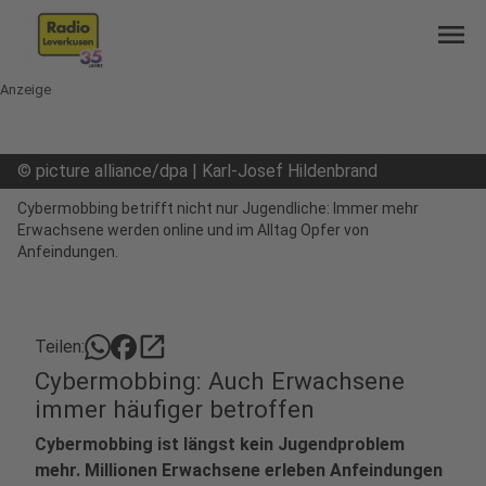
menu
Anzeige
©
picture alliance/dpa | Karl-Josef Hildenbrand
Cybermobbing betrifft nicht nur Jugendliche: Immer mehr
Erwachsene werden online und im Alltag Opfer von
Anfeindungen.
open_in_new
Teilen:
Cybermobbing: Auch Erwachsene
immer häufiger betroffen
Cybermobbing ist längst kein Jugendproblem
mehr. Millionen Erwachsene erleben Anfeindungen