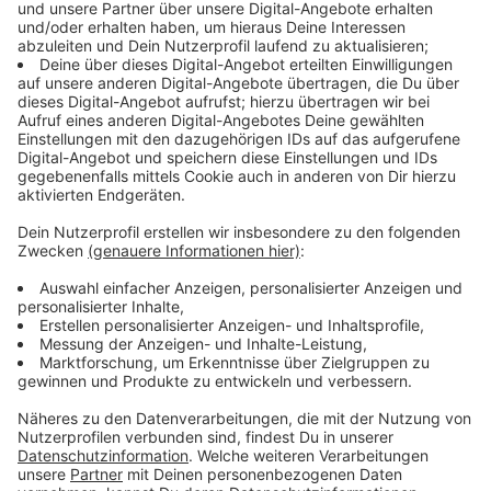
Besonders betroffen ist die sogenannte "Generation
Smartphone", also junge Erwachsene, die gerade ins
Berufsleben starten. Laut Leest wird das in der
Jugend erlernte negative Verhalten häufig in die
Arbeitswelt übertragen, da es in der Vergangenheit oft
nicht geahndet wurde. Er kritisiert, dass die
Gesellschaft zu wenig gegen Mobbing unternehme
und fordert ein entschiedeneres Vorgehen.
Anzeige
Forderungen nach Maßnahmen gegen
Mobbing
Anzeige
Um die Situation zu verbessern, empfiehlt Leest
Arbeitgebern, das Betriebsklima aktiv zu stärken. Dazu