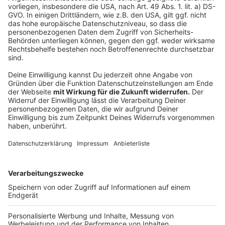
durch krankheitsbedingte Ausfälle Kosten von über
vier Milliarden Euro jährlich. Die Untersuchung, die
zwischen dem 29. Juli und 8. August 2025
durchgeführt wurde, basiert auf den Angaben von
2.030 Befragten im Alter von 18 bis 65 Jahren. Es
handelt sich um die vierte Studie des Bündnisses, das
bereits in der Vergangenheit ähnliche Untersuchungen
zu Mobbing in verschiedenen Lebensbereichen
veröffentlicht hat.
Autor: Joachim Schultheis (mit dpa)
Anzeige
Anzeige