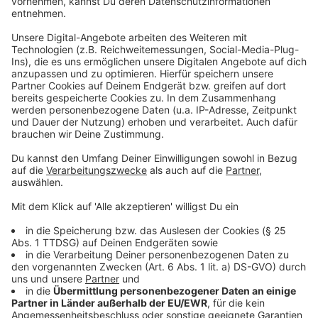
könnten Schulungen, Seminare und
Informationsveranstaltungen beitragen. Zudem seien
flächendeckende Beratungsstellen, anonyme Hotlines
und ein spezielles Gesetz gegen Cybermobbing
notwendig, wie es in anderen Ländern bereits existiert.
Anzeige
©
picture alliance/dpa/Press Association |
Dominic Lipinski
Die wirtschaftlichen Folgen von Mobbing sind enorm:
Unternehmen verlieren jährlich Milliarden.
Anzeige
Die wirtschaftlichen Folgen von Mobbing sind
erheblich: Laut der Studie entstehen Unternehmen