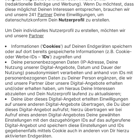
Anzeige
Bauernregel oder völliger Unsinn?
Anzeige
Für ambitionierte Gartengfreunde können also nach
den Eisheiligen normalerweise auch die
frostempfindlichen Pflanzen in die Erde. Unser Hannes
bezweifelt allerdings, dass da was dran ist...
Anzeige