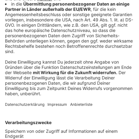
Attributionsforschung im Fokus
Anzeige
Außerdem möchte man mehr über die
Zusammenhänge zwischen Wetter und Klima
herausfinden - hätte es diese Hitzewelle oder jenes
Unwetter auch ohne Klimawandel gegeben?
Antworten auf diese Frage versucht man mithilfe des
recht neuen Forschungsfeldes der
Attributionsforschung zu geben. Was steckt dahinter?
Grob gesagt berechnet man dazu in Modellen ein
Klima mit und eins ohne menschlichen Einfluss und
kann so auf die Veränderung der Wahrscheinlichkeit
bestimmter Wettererscheinungen schließen.
Wer Lust auf weitere Details bekommen hat, findet