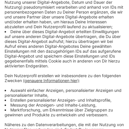
Anzeige
Trotzdem gibt es in Detailfragen natürlich noch jede
Menge Forschungsbedarf. Wie verändern sich Luft-
und Meeresströmungen durch den Klimawandel?
Welche Auswirkungen hat er auf Niederschlag und
Wind? Wie stark wirkt er sich auf die verschiedenen
Regionen der Erde aus? Werden Wirbelstürme häufiger
und stärker? Können wir überhaupt noch etwas
verändern, oder müssen wir uns einfach anpassen? Das
sind nur ein paar ausgewählte Fragen, zu denen sich
Wissenschaftler auf der
13. Deutschen Klimatagung in
Potsdam vom 12. bis zum 14. März
austauschen
wollen.
Anzeige