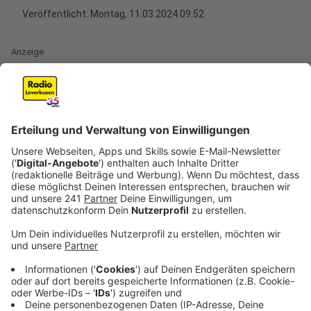
Veröffentlicht:
Montag, 11.03.2024 09:52
Anzeige
Es wird immer wärmer auf der Erde - das vergangene
Jahr war das wärmste seit Beginn der
flächendeckenden Wetteraufzeichnungen vor
ungefähr 150 Jahren. Die vorherigen Rekordhalter
liegen auch alle im letzten Jahrzehnt. Dass das Ganze
mit uns Menschen und unserem Einsatz fossiler
Brennstoffe zu tun hat, daran gibt es kaum mehr einen
vernünftigen Zweifel.
Anzeige
Die Deutsche Klimatagung in Potsdam