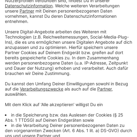
Klimatagung: Wie kann Künstliche Intelligenz
helfen?
Anzeige
Ein bekannter Ansatz, sich Antworten zu diesen Fragen
zu nähern, ist die Berechnung mit mathematisch-
physikalischen Klimamodellen. In der heutigen Zeit
darf aber auch das Thema KI (künstliche Intelligenz)
nicht fehlen. Bei der Wettervorhersage wird die
künstliche Intelligenz probeweise schon eingesetzt:
Sie wird mit großen Mengen von bisherigen
Wetterkonstellationen
gefüttert und "errät" daraus
ohne Kenntnis der physikalischen Zusammenhänge
eine Vorhersage. Eine ähnliche Vorgehensweise wäre
auch in der Klimaforschung möglich, böte einen neuen
Ansatz und somit die Möglichkeit neuer Erkenntnisse.
Anzeige