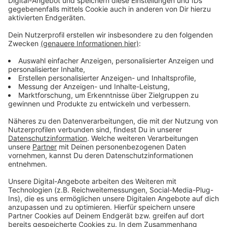
Anzeige
Wir benötigen Ihre
Zustimmung, um den YouTube
Video-Service zu laden!
Wir verwenden einen Service eines
Drittanbieters, um Videoinhalte
einzubetten. Dieser Service kann
Daten zu Ihren Aktivitäten
sammeln. Bitte lesen Sie die
Details durch und stimmen Sie der
Nutzung des Service zu, um dieses
Video anzusehen.
Mehr Informationen
Herbert Grönemeyer - Deine Hand