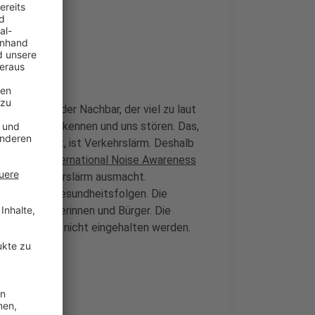
ause oder der Nachbar, der viel zu laut
, die wir alle kennen und uns stören. Das,
ber belastet, ist Verkehrslärm. Deshalb
en Lärm (International Noise Awareness
n, die Verkehrslärm ausmacht.
psychische Gesundheitsfolgen. Die
ür ihre Bürgerinnen und Bürger. Die
aben längst nicht eingehalten werden.
n sollen