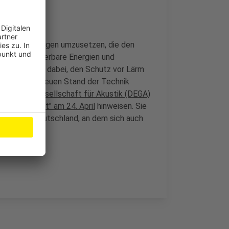
b, Veränderungen umzusetzen, die den
echen. Erneuerbare Energien und
sentlich ist dabei, den Schutz vor Lärm
 nach dem neuen Stand der Technik
Deutsche Gesellschaft für Akustik (DEGA)
kunft beginnt" am 24. April
hinweisen. Sie
en Lärm in Deutschland, an dem sich auch