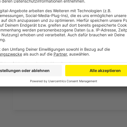
Anzeige
Planung und Gestaltung von Städten zielen darauf a
Bedürfnissen und Interessen der Bürger:innen entspr
umweltfreundliche Technologien stehen im Fokus. We
zu gewährleisten und Maßnahmen zur Lärmminderung
durchzusetzen. Wie das gelingen soll, darauf will die
mit Experten unter dem Motto
"Ruhe gewinnt, die Zu
veranstalten als offizielle Anlaufstelle den Tag geg
Ministerien aus Deutschland beteiligen.
Anzeige