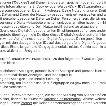
Deutsche Umwelthilfe beklagt Verkehrslärm
Anzeige
Das Quietschen beim Bahnfahren, der Staubsauger zuh
unter der Dusche trällert. Es gibt im Alltag Geräusche
was viele meisten Menschen von uns hauptsächlich a
will die Deutsche Umwelthilfe am offiziellen
Tag geg
Day) am 24. April
auf die mentale Belastung hinweise
Lärmbelastung habe weitreichende körperliche und 
Bundesregierung biete keinen ausreichenden Schutz f
Deutsche Umwelthilfe beklagt, dass Lärmschutzvorg
Anzeige
Wie Städte Lärm und Klimawandel bekämpfe