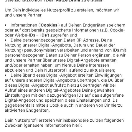
Veröffentlicht:
Freitag, 13.10.2023 12:57
Anzeige
Auch WM- und Olympiateilnehmerinnen werden laut
Veranstaltern erwartet. In Lützenkirchen wird morgen
Oktoberfest gefeiert, ab 18 Uhr im Pfarrheim St.
Maurinus. Und morgen öffnet das Natur Gut Ophoven
seine Türen zum Erlebnis-Museumstag. Von 11 bis 17
Uhr gibt es Aktionen in der Energiestadt und an der
Mitmach-Baustelle. Einen Überblick über Events in
unserer Stadt bekommt ihr jederzeit
über unsere
Freizeittipps
.
Anzeige