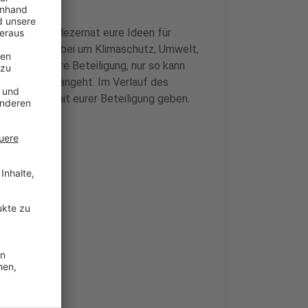
lt das Baudezernat eure Ideen für
egal, ob es dabei um Klimaschutz, Umwelt,
etzt auf eure Beteiligung, nur so kann
ass sie alle angeht. Im Verlauf des
taltungen mit eurer Beteiligung geben.
ierheim
bieter ab