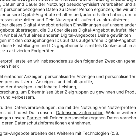
Beim Auftakt zum Projekt „Leverkusen 2040+“ samme
Leverkusen, um sie an die Planer weiterzureichen – 
Verkehrskonzepte oder Bauprojekte geht. Die Stadt s
Leverkusens Zukunft wirklich so aufgebaut werden, d
Umsetzungsprozesses soll es dann noch mehr Verans
Anzeige
Mehr Meldungen aus Leverkusen
Anzeige
Neue Ärztin für hauseigene Praxis in Leverkusener T
Diese Fähre soll bald in Leverkusen fahren
E-Scooter für Leverkusen: Stadtauflage schreckt An