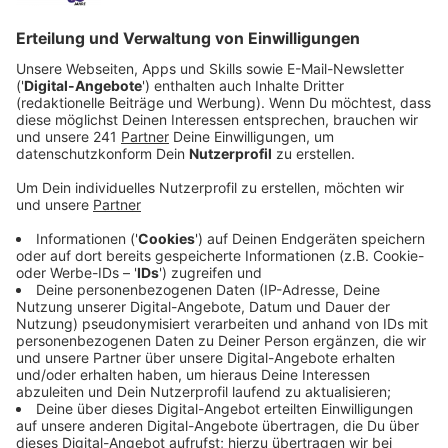
Veröffentlicht:
Dienstag, 12.05.2020 16:00
Anzeige
Wenn am 12. Mai Andy Luxx bei
Schalalalev, unsere
großen Mallorca-Party im Radio
auflegt, müsst ihr
natürlich auch modisch ausgestattet sein.
Bestellt deshalb rechtzeitig unser Mottoshirt für die
Saison 2020!
Anzeige
Jetzt bestellen!
Anzeige