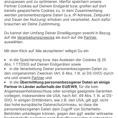
Um sich das Mallorca-Feeling nicht nur musikalisch ins
Haus zu holen, hat Radio Leverkusen mit
Getränke
Armbruster
ein besonderes Angebot geschnürt: Der
Getränkehändler aus Fixheide hält Getränke-Eimer für
alle Mallorca-Fans bereit. Ab 15 Euro gibt es die Eimer
gefüllt mit verschiedenen Bierflaschen oder mit Sekt
und Aperol beziehungsweise Holunderblüten-Sirup.
Wer schnell ist, kriegt auch noch eine coole Radio
Leverkusen-Sonnenbrille dazu.
Anzeige
Anzeige