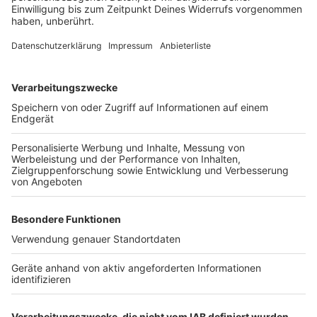
Zur Jury des NRW-Pressefotos gehörten:
André Kuper, Präsident des Landtags
Roland Geisheimer, Fotograf, Freelens, Verband
der Fotografinnen und Fotografen
Volkmar Kah, Geschäftsführer Deutscher
Journalistenverband NRW
Andreas Müller, Geschäftsführer des
Zeitungsverlags Aachen und Mitglied des
Vorstands des Zeitungsverlegerverbands NRW
José Narciandi, Landtagskorrespondent Radio
NRW und Mitglied im Vorstand der
Landespressekonferenz
Prof. Elke Seeger, Fotografie und Konzeption,
Prorektorin für Studium und Lehre, Folkwang
Universität der Künste
Georg Jorczyk, Grimme-Institut
Fabian Ritter, Preisträger NRW-Pressefoto 2024