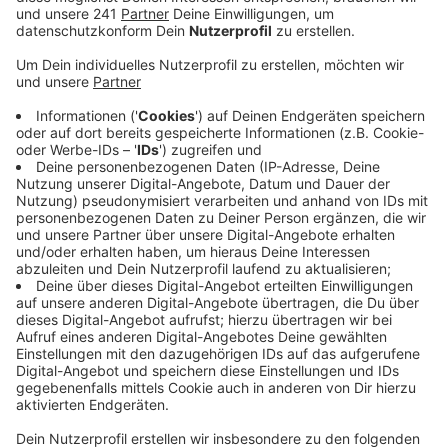
Stellungnahme der Jury:
Das Foto hält die Emotionalität eines
Augenblicks fest. Die Körperhaltung der beiden
Brüder spricht eine eindringliche Sprache. Der
eine vergräbt sein Gesicht in den Händen, der
andere bricht zusammen, den Kopf auf den Tisch
gelegt. Beides sind Haltungen, die kein Wort
erklären muss. In diesem Moment verdichtet
sich der Verlust ihres Bruders Mouhamed Dramé.
Die Fotografie hält diese Realität fest, ohne sie
auszubeuten. Sie erlaubt einen Blick, der
empathisch ist, nicht voyeuristisch. Die Szene ist
eingefasst vom schweren Holz des
Gerichtssaals und den farbigen Glasfenstern im
Hintergrund – Symbole staatlicher Ordnung, die
hier in einem scharfen Kontrast zu den Gefühlen