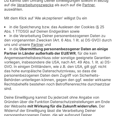
Pressefotografinnen und -fotografen für die
Demokratie würdigt.
Die Bilder bleiben bis Mitte Januar im Landtag
ausgestellt. Alle Fotos sind zudem online auf der
Website des Landtags einsehbar, so dass der
Rückblick auch digital zugänglich ist.
Der Wettbewerb ehrt seit 2018 jährlich journalistische
Pressefotografie mit Bezug zu Nordrhein‑Westfalen.
Das Preisgeld und die Ausstellung sollen das
dokumentarische und gesellschaftliche Gewicht der
Fotos hervorheben.
Anzeige
Die Jury
Anzeige