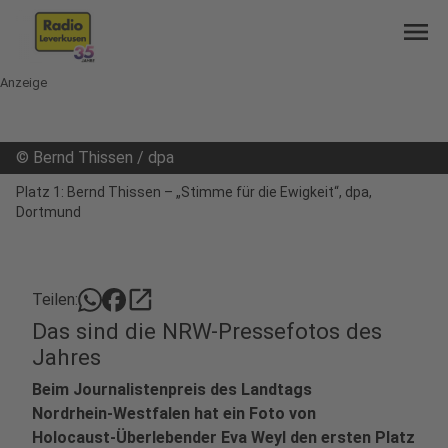
menu
Anzeige
©
Bernd Thissen / dpa
Platz 1: Bernd Thissen – „Stimme für die Ewigkeit“, dpa,
Dortmund
open_in_new
Teilen:
Das sind die NRW-Pressefotos des
Jahres
Beim Journalistenpreis des Landtags
Nordrhein‑Westfalen hat ein Foto von
Holocaust‑Überlebender Eva Weyl den ersten Platz