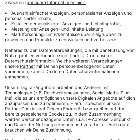
im Vordergrund stehen. Dieses Foto ist ein
Beispiel dafür, was Pressefotografie im Kern
leisten kann: Sie macht die gesellschaftliche
Bedeutung eines Prozesses sichtbar – und
gleichzeitig die menschliche Tragweite, die oft
dahintersteht.
Anzeige
Bilder werden im Landtag ausgestellt
Anzeige
André Kuper zeichnete die Siegerinnen und Sieger aus.
Er unterstrich, dass das NRW‑Pressefoto den
Rückblick auf das zu Ende gehende Jahr ermöglicht
und zugleich die wichtige Arbeit der