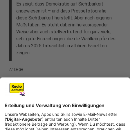
Es zeigt, dass Demokratie auf Sichtbarkeit
angewiesen ist – und dass Pressefotografie
diese Sichtbarkeit herstellt. Aber nach eigenen
Maßstäben. Es steht dabei in herausragender
Weise aber auch stellvertretend für ganz viele,
sehr gute Einreichungen, die die Wahlkämpfe des
Jahres 2025 tatsächlich in all ihren Facetten
zeigen.
Anzeige
©
Lukas Wittland / Ruhrnachrichten
Nachwuchspreis: Lukas Wittland – „Tod eines
Bruders“, Ruhrnachrichten, Dortmund
Anzeige