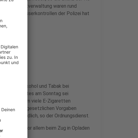
zei und Stadtverwaltung waren rund
a. Auch Messerkontrollen der Polizei hat
 Funde.
das Thema Alkohol und Tabak bei
rdnungsdienstes am Sonntag sei
eien vor allem viele E-Zigaretten
en nicht den gesetzlichen Vorgaben
ndheitsschädlich, so der Ordnungsdienst.
 Straßen, vor allem beim Zug in Opladen