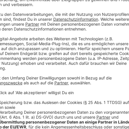
„Grün-Weiß“ Schlebusch. Nach Schätzungen von Poli
40,000 Besucher an den Zugweg geströmt, heißt es d
es gegeben: 28 Stück waren es insgesamt, alle ohne
Anzeige
Viel Alkohol und Tabak bei Jugendlichen
Anzeige
Verbesserungswürdig wie jedes Jahr war allerdings 
Jugendlich. Bei 300 Jugendschutz-Kontrollen des O
insgesamt seit jede dritte positiv verlaufen. Zudem s
gefunden worden, deren Inhaltsstoffe und Füllmeng
entsprachen. Sie seien damit in höchstem Maße gesu
Auch heute werden nochmal vermehrt Beamte auf den
unterwegs sein.