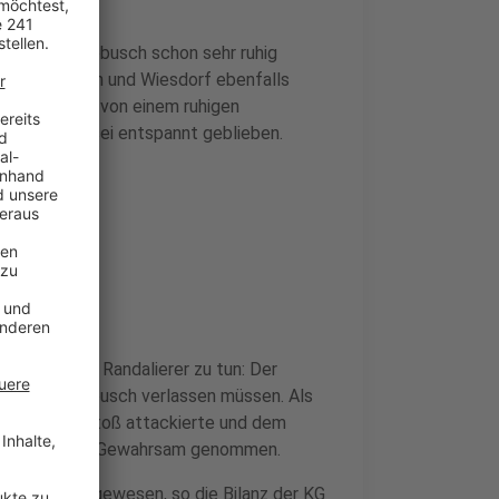
orf und Schlebusch schon sehr ruhig
Lützenkirchen und Wiesdorf ebenfalls
olizei spricht von einem ruhigen
Rosenmontag sei entspannt geblieben.
 Jahre alten Randalierer zu tun: Der
dtteil Schlebusch verlassen müssen. Als
 einem Kopfstoß attackierte und dem
 der Polizei in Gewahrsam genommen.
d farbenfroh gewesen, so die Bilanz der KG