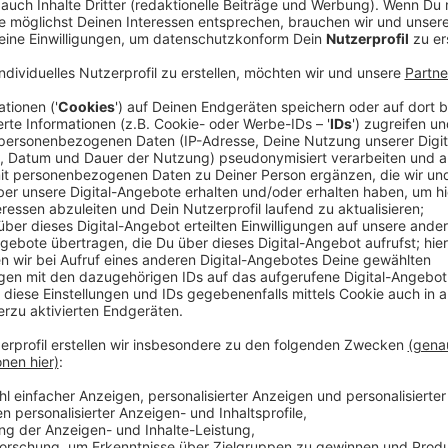
Nachdem auch die Einsätze rund um die Züge in Hitd
waren, ging es am Karnevalssonntag (02.03.2025) in 
friedlich weiter, sagt der Ordnungsdienst. Auch die P
Ersteindruck der Einsatzlage - auch die Nacht auf 
Anzeige
Ein Randalierer in Schlebusch
Anzeige
Am Samstag hatte die Polizei allerdings mit einem 30
aggressive Mann hatte zuvor eine Gaststätte im Sta
er dann vor dem Lokal einen unbeteiligten Mann mit
erteilten Platzverweis nicht nachkam, wurde er von
Der Zug in Schlebusch dagegen sei sehr friedlich un