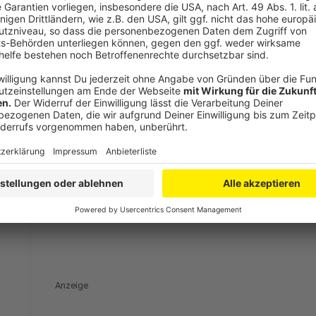
Anzeige
Weitere Meldungen aus Leverkusen
Anzeige
Die Karnevalszüge in Leverkusen 2025
Infos zur Anfahrt
Radio Leverkusen bleibt an der Spitze!
Anzeige