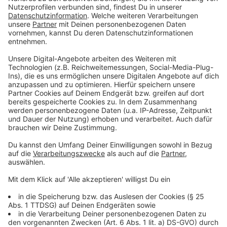
Die schwedische Regierung hatte aufgrund der
"Alkoholexzesse" von Butler James sechs Jahre lang
verboten, "Dinner For One" in ihrem Land zu senden.
Erst 1969 wurde er dann freigegeben.
Anzeige
In Norwegen läuft "Dinner For One" nicht an
Silvester
Anzeige
Schwedens Nachbar - Norwegen - hatte zwar kein
Problem, mit den Trinkgewohnheiten von James.
Allerdings ist der Film nicht an Silvester in Norwegen
zu sehen, sondern traditionell am Tag vor
Weihnachten.