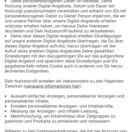
One" auch in Deutschland sehr gering. Der Sketch
wurde insgesamt nur viermal ausgestrahlt. Erst seit
1972 läuft er regulär an Silvester.
Anzeige
©
Rund zehn Millionen Personen schauen jedes Jahr zu,
wenn Butler James diese Frage stellt.
Anzeige
In Schweden jahrelang verboten
Anzeige