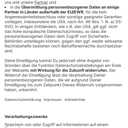
Anzeige
Rekorde, Rekorde, Rekorde
Anzeige
"Dinner For One" ist die mit Abstand am häufigsten
wiederholte Sendung des deutschen Fernsehens.
Zwischen 1963 und 2003 wurde der Sketch 231-mal
(!) gezeigt. Damit haben sie es mit dieser Bestmarke
schon ins Guiness Buch der Rekorde geschafft. 2003
lief er allein 19-mal und brachte somit 13 Millionen
Zuschauer vor die Mattscheibe.
Anzeige
Über 2000 Euro Strafe für Miss Sophie