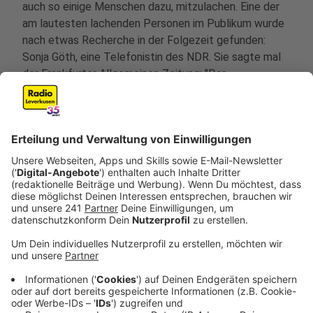
auch so einige Menschen dazu, mitzulachen. Eine der
am lautesten lachenden Personen im Publikum wurde
nach etwas Recherche in der Folgezeit gefunden:
Sonja Göth, eine Telefonistin des NDR. Sie sagte mal
der Frankfurter Allgemeinen Zeitung: "
Der
Aufnahmeleiter kam irgendwann zu mir her und hat den
Finger auf die Lippen gelegt. Das hieß: Wenn ich nicht
aufhöre, muss ich raus. Selbst Freddie Frinton fühlte
sich wohl gestört. So hat man mir das nachher
zumindest gesagt."
Anzeige
Erst nur Füllprogramm
Anzeige
Zwischen 1963 und 1972 war der Hype um "Dinner For