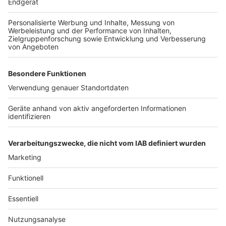
Anzeige
Weil Butler James so tollpatschig beim Dinner ist,
würde Miss Sophie das in Realität über 2.000 Euro
kosten. So zumindest lautet die Rechnung von der
"Allianz"-Versicherung, die die mal fiktiv erstellt hat.
Exakte Kosten: 2.120 Euro.
Teuerster Posten sei das
Tigerfell mit Reparaturkosten von rund 2000 Euro,
teilte die Allianz in 2016 mit. Zudem sei der Teppich
stark ramponiert und die Tischdecke mit Wein- und
Speiseflecken übersät.
Anzeige