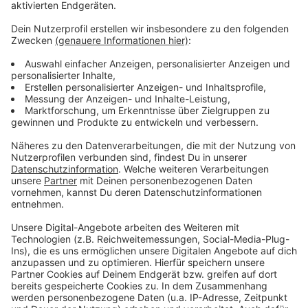
Das zufälligste Wissen der Welt mit Hendrik
Frost
Anzeige
Das gesamte Wissen ist immer dabei: Dank
Smartphone und Wikipedia haben die meisten von uns
quasi das sämtliches Wissen der Menschheit ständig
in der Hosentasche. Immerhin gibt es fast 3 Millionen
deutsche Wikipedia-Artikel. Und unser Moderator
Hendrik Frost dachte sich: 'Es wird Zeit, dass sich das
alles mal jemand durchliest!'
Anzeige