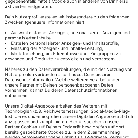
Anzeige
Das zufälligste Wissen der Welt mit Hendrik
Frost
Anzeige
Das gesamte Wissen ist immer dabei: Dank
Smartphone und Wikipedia haben die meisten von uns
quasi das sämtliches Wissen der Menschheit ständig
in der Hosentasche. Immerhin gibt es fast 3 Millionen
deutsche Wikipedia-Artikel. Und unser Moderator
Hendrik Frost dachte sich: 'Es wird Zeit, dass sich das
alles mal jemand durchliest!'
Anzeige