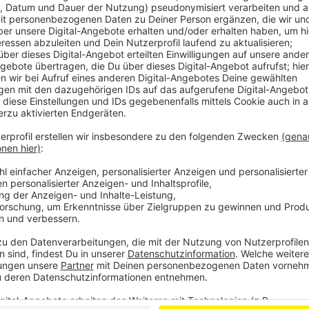
Hendrik Frost
Das zufälligste Wissen der We
mit
Anzeige
Das zufälligste Wissen der Welt mit Hendri
Anzeige
Das gesamte Wissen ist immer dabei: Dank Smartpho
uns quasi das sämtliches Wissen der Menschheit stä
fast 3 Millionen deutsche Wikipedia-Artikel. Und uns
'Es wird Zeit, dass sich das alles mal jemand durchlies