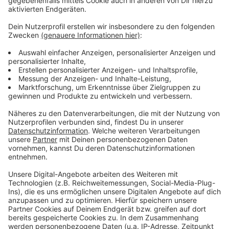
Anzeige
Das zufälligste Wissen der Welt mit Hendrik
Frost
Anzeige
Das gesamte Wissen ist immer dabei: Dank
Smartphone und Wikipedia haben die meisten von uns
quasi das sämtliches Wissen der Menschheit ständig
in der Hosentasche. Immerhin gibt es fast 3 Millionen
deutsche Wikipedia-Artikel. Und unser Moderator
Hendrik Frost dachte sich: 'Es wird Zeit, dass sich das
alles mal jemand durchliest!'
Anzeige