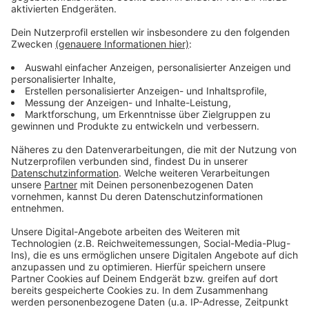
Das zufälligste Wissen der Welt mit Hendrik
Frost
Anzeige
Das gesamte Wissen ist immer dabei: Dank
Smartphone und Wikipedia haben die meisten von uns
quasi das sämtliches Wissen der Menschheit ständig
in der Hosentasche. Immerhin gibt es fast 3 Millionen
deutsche Wikipedia-Artikel. Und unser Moderator
Hendrik Frost dachte sich: 'Es wird Zeit, dass sich das
alles mal jemand durchliest!'
Anzeige