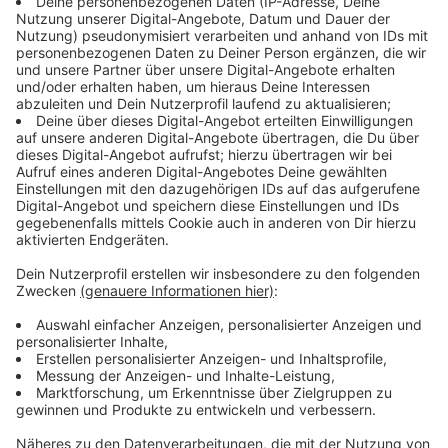
Bundesbildungsministerin Anja Karliczek möchte
nämlich eine
Daten-Flatrate für Schüler
bald
beschließen. Das Thema besteht in den
Gesprächskreisen seit August, nun ist es erneut
"angeschoben" worden. Karliczek sagte, dass sie sich
mit Telekommunikationsanbietern ausgetauscht habe
um eine günstige Datenflatrate für Schülerinnen und
Schüler zu erhalten, damit "sie ihre iPads auch
bespielen können." Das sei nun erfolgt. Sie habe sich
mit diesen Anbietern, unter anderem Telekom,
Vodafone & Co. auf eine
monatliche Daten-Flatrate
von zehn Euro
einigen können. Die Telekom selbst
nennt sie "Bildungsflatrate".
Anzeige