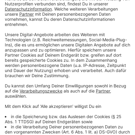
Für bedürftige Schüler werde diese
kostenlos
sein,
sagte Karliczek. Finanziert werden die Flatrates durch
das Bildungs- und Teilhabepaket für Eltern mit
geringem Einkommen. Für Karliczek kommt es nun
darauf an, dass die
Länder
nun die kommenden
Schritte für die kostengünstige Surfmöglichkeit
vorbereiten, damit
Schülerinnen und Schüler die
Flatrate "buchen".
Die nächsten Fragen müssten vor
Ort beantwortet werden, sagte sie.
Anzeige
Daten-Flatrate: Was noch nicht geklärt ist
Anzeige
Die Frage nach dem "wann" ist also noch ungeklärt.
Ebenso, wie diese Flatrate für Schülerinnen und