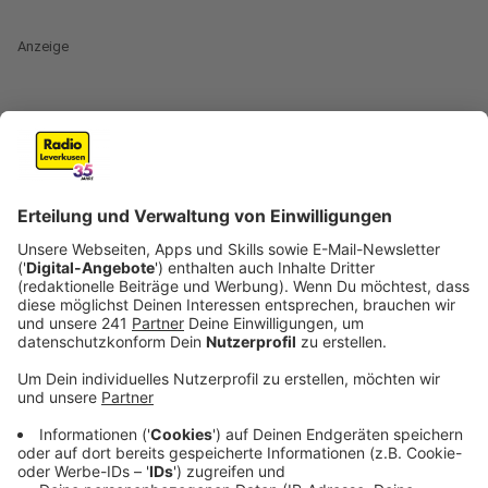
Anzeige
Wie soll die Digitalisierung in deutschen Schulen und
Bildungseinrichtungen endlich vorankommen? Darüber
beraten seit Wochen Bund und Länder. Bislang steht
eigentlich nur fest, dass in jedem Fall viel Geld vom
Bund den Ländern zur Verfügung gestellt wird. Ganz
konkrete Beschlüsse gibt es noch nicht, aber es gibt
zwei Vorhaben, die definitiv umgesetzt werden sollen.
Anzeige
Flatrate für Schüler: Datentarif soll bei zehn
Euro liegen
Anzeige