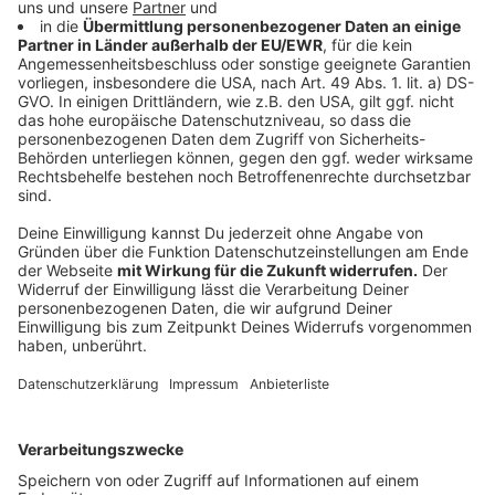
Schüler sich konkret gestaltet. Allerdings ist klar, dass
sie
ausschließlich zu Bildungszwecken
genutzt
werden kann und Schülerinnen und Schüler damit
nicht
stundenlang am Tag
im Internet surfen können und
beispielsweise einen Film auf Netflix streamen können.
"Unsere Simkarten sollen mit den geförderten
Endgeräten aus dem Digitalpakt zum Einsatz kommen",
sagt dazu die Telekom.
Anzeige
800.000 Laptops für Lehrer
Anzeige
Das andere Vorhaben der Verantwortlichen ist weiter
fortgeschritten. 800.000 Laptops werden für die
Lehrerschaft in Deutschland angeschafft. Der Bund