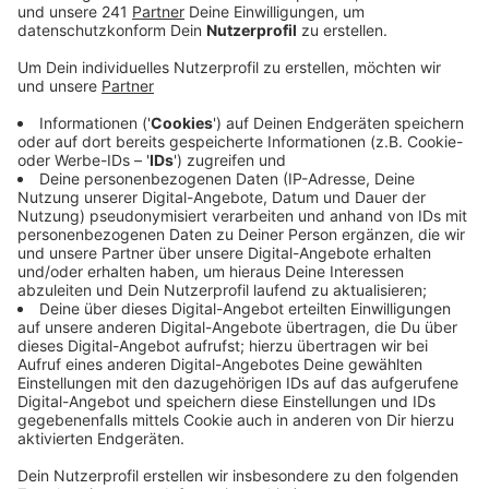
Veröffentlicht:
Montag, 08.11.2021 16:07
Anzeige
Der Veranstalter hat schon alle Verkaufsbuden bauen
lassen – jetzt müssen sie nochmal für ein Jahr in den
Keller. Der Weihnachtsmarkt in Schlebusch sollte
Anfang Dezember starten und sogar bis nach
Weihnachten gehen.
Die Stadt hatte das Sicherheits- und Hygienekonzept
schon abgesegnet. Jetzt der Rückzug vom
Veranstalter und der Schlebuscher Werbe- und
Fördergemeinschaft: Man habe einfach nicht
ausreichend Mitarbeiter gefunden, die in den
Verkaufsbuden mit anpacken, heißt es. Fokus liegt
jetzt auf dem ersten Advents-Wochenende am 4. Und