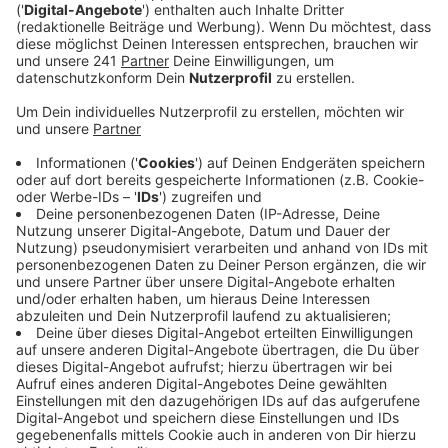
laut Aushang dauerhaft.
Veröffentlicht:
Dienstag, 11.06.2024 06:38
Anzeige
Nachdem das alte Bahnhofsgebäude abgerissen
wurde, war es zuletzt in einem Container
untergebracht. Aktuell läuft ein
Architektenwettbewerb für ein neues
Bahnhofsgebäude. Leverkusener konnten vorab ihre
Wünsche dazu äußern. Das Ergebnis: die Menschen bei
uns in der Stadt wünschen sich ein schickes,
barrierefreies, helles Gebäude mit überdachten
Warteplätzen, persönlicher Beratung und einem Kiosk
und kleineren Geschäften. Ob und wann das neue
Bahnhofsgebäude gebaut wird ist noch unklar.