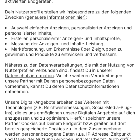
Anzeige
Weitere Meldungen aus Leverkusen
Anzeige
Leverkusener Parteien zu Europawahl-Ergebnis
Kein EM-Public Viewing im Leverkusener Neulandpark
Projekt Landrat-Lucas-Gymnasium: Leverkusens
Politik berät
Anzeige