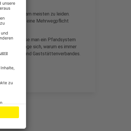
mie ohnehin am meisten zu leiden.
braucht. Jetzt eine Mehrwegpflicht
n. Zudem müsse man ein Pfandsystem
sten. Man frage sich, warum es immer
r des Hotel- und Gaststättenverbandes.