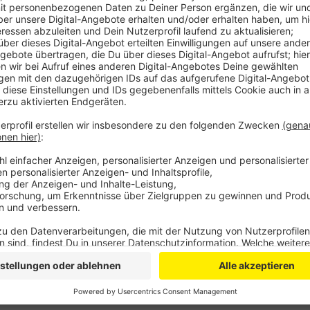
Die Gastronomiebetriebe bei uns hätten in der Pande
Finanzielle Rücklagen seien bei vielen Wirten aufge
einzuführen, sei ein denkbar falsches Zeichen.
Die Preise für Mehrwegbehälter würden explodiere
einführen, das die Kunden erst einmal annehmen müs
gegen die Gastronomie gehe, sagte uns ein Spreche
Anzeige