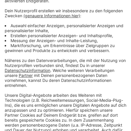
Das ist der Atzeventskalender
Anzeige
Wir öffnen mit euch jeden Tag ein Türchen. Dazu
haben wir euch Deutschlands besten Türchensteher
organisiert. Atze Schröder bringt uns seinen
Atzeventskalnder jeden Morgen frei Haus. Lustig,
(be)sinnlich und mit Locken. Und jetzt ran ans Türchen.
Viel Spaß.
Anzeige