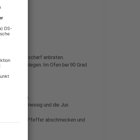
inweichen.
allen Seiten scharf anbraten.
anzweigen belegen. Im Ofen bei 90 Grad
el dazugeben.
en den Balsamessig und die Jus
t mit Salz und Pfeffer abschmecken und