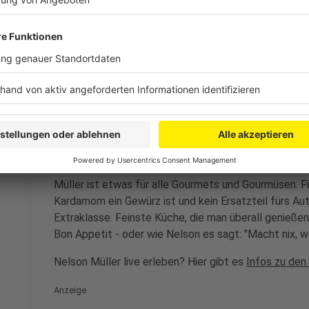
Anzeige
Das ist der Kitchen Club by Nelson Müller:
Anzeige
Bei euch läuft das Radio in der Küche, bei uns die Kü
uns exklusiv in seinen Kitchen Club ein. Ab sofort vers
Rezepten zum Nachkochen oder Nachkochen lassen. 
weiht uns in die Geheimnisse eines bekannten Profik
Müller ist etwas für alle Gourmets und Gourmüsen. Fü
Kardamom ein Gewürz ist und kein Ersatzteil fürs Aut
Extraklasse. Feinste Küche, die man überall genießen 
Bon Appetit - oder wie Nelson es sagt: "Macht nix, 
Nelson Müller live erleben? Hier gibt es
Infos zu den
Anzeige