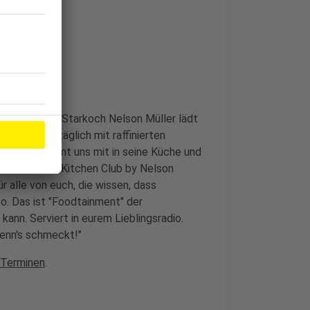
che im Radio. Starkoch Nelson Müller lädt
orgt er uns täglich mit raffinierten
Nelson nimmt uns mit in seine Küche und
ochs ein. Der Kitchen Club by Nelson
r alle von euch, die wissen, dass
o. Das ist "Foodtainment" der
kann. Serviert in eurem Lieblingsradio.
wenn's schmeckt!"
 Terminen
.