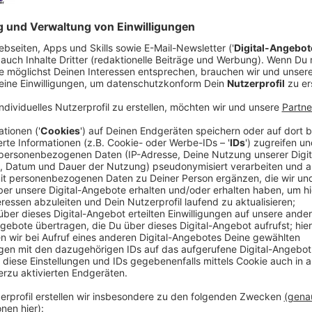
Comedy
Der Kitchen Club by Nelson Mül
Kaninchenkeule"
Anzeige
Das Rezept: "Gefüllte Kaninchenkeule"
Anzeige
Zutaten für die Kaninchenkeulen mit Backpflaumen:
4 Kaninchenkeulen hohl ausgelöst
100g Backpflaumen ohne Kern
2cl Armagnac