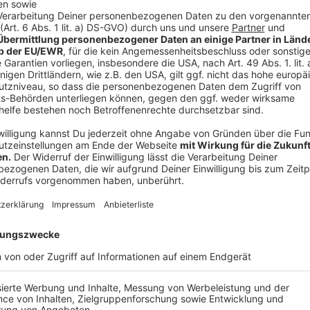
Anzeige
Kaninchenkeulen mit Backpflaumen:
Die Backpflaumen am Vortag in dem Armagnac e
Die Kaninchenkeulen mit den Pflaumen füllen.
Die Keulen mit Salz würzen und in heißem Öl von 
Auf ein Blech legen pfeffern und mit den Thymi
bis Kerntemperatur 65 garen.
Sauce:
Den Zucker karamellisieren und die Zwiebelwürf
Mit Rot und Portwein ablöschen etwas reduzier
dazugeben.
Einkochen lassen bis die Soße kräftig genug is
mit Stärke und etwas Butter binden.