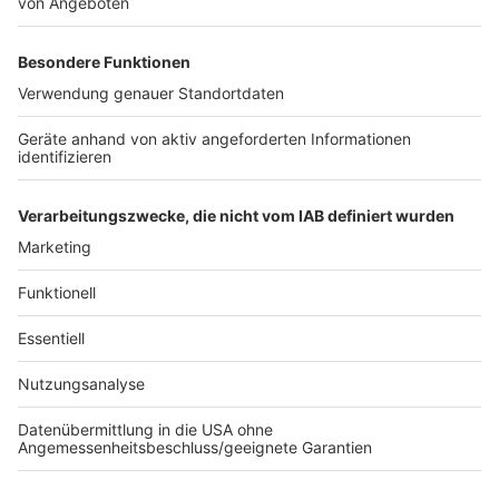
Ersatzteil fürs Auto. Das ist "Foodtainment" der
Extraklasse. Feinste Küche, die man überall genießen
kann. Serviert in eurem Lieblingsradio. Bon Appetit -
oder wie Nelson es sagt: "Macht nix, wenn's
schmeckt!"
Nelson Müller live erleben? Hier gibt es
Infos zu den
Terminen
.
Anzeige
Anzeige