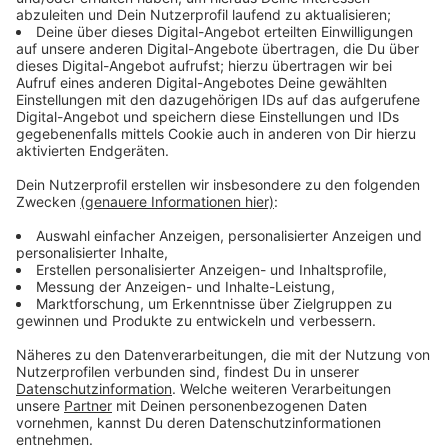
Wir benötigen Ihre
Zustimmung, um den YouTube
Video-Service zu laden!
Wir verwenden einen Service eines
Drittanbieters, um Videoinhalte
einzubetten. Dieser Service kann
Daten zu Ihren Aktivitäten
sammeln. Bitte lesen Sie die
Details durch und stimmen Sie der
Nutzung des Service zu, um dieses
Video anzusehen.
Mehr Informationen
Ab ins Wochenende, vielleicht auch mal mit einem
gesunden Start auf unseren Tellern? Kein Problem,
Akzeptieren
Nelson Müller hat mal wieder was für euch. Er liefert
powered by
Usercentrics Consent
einfach am laufenden Band.
Management Platform