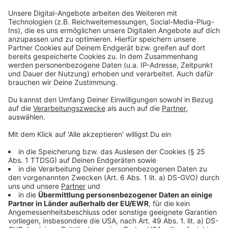
Anzeige
Für die Creme:
Erdnüsse in einer beschichteten
Pfanne ohne Fett anrösten. Abkühlen lassen.
Basilikumblätter abzupfen. Knoblauch schälen und
grob schneiden. Parmesan fein reiben. Erdnüsse,
Basilikum, Knoblauch, Parmesan und Olivenöl im
Standmixer oder mit dem Blitzhacker fein
pürieren. Mit Salz und Pfeffer abschmecken.
Für die Nudeln
: Sellerie, Möhren und
Süßkartoffeln schälen. Mit Zucchini auf dem
Spiralschneider in lange Spaghetti-ähnliche
Streifen schneiden. Butter in einer großen Pfanne
erhitzen. Gemüse bei mittlerer Hitze kurz
anschwitzen. Mit Muskat, Salz und Pfeffer
abschmecken und zehn Minuten knackig garen.
Erdnusspaste dazugeben und gut durchmischen.
Gemüsenudeln mit einer Fleischgabel aufdrehen,