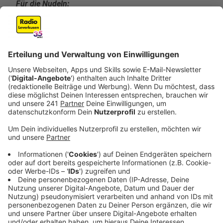
Für die Nudeln:
1 kleiner Sellerie
4 dicke violette Möhren
2 große Süßkartoffeln
3 Zucchini
50 g Butter
frisch geriebene Muskatnuss
Außerdem:
Spiralschneider (auch Turning Slicer genannt)
Anzeige
Und so bereitet ihr das Essen zu
Anzeige