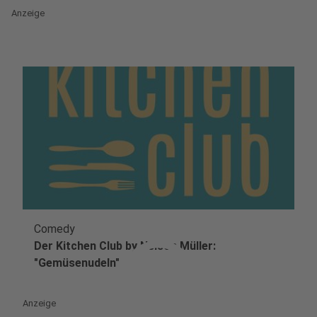
Anzeige
Comedy
play_circle
Der Kitchen Club by Nelson Müller:
"Gemüsenudeln"
Anzeige