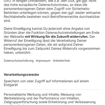
auf Teller verteilen und servieren.
Anzeige
Das ist der Kitchen Club by Nelson Müller
Anzeige
Bei euch läuft das Radio in der Küche, bei uns die
Küche im Radio. Starkoch Nelson Müller lädt uns
exklusiv in seinen Kitchen Club ein. Ab sofort versorgt
er uns täglich mit raffinierten Rezepten zum
Nachkochen oder Nachkochen lassen. Nelson nimmt
uns mit in seine Küche und weiht uns in die
Geheimnisse eines bekannten Profikochs ein. Der
Kitchen Club by Nelson Müller ist etwas für alle
Gourmets und Gourmüsen. Für alle von euch, die
wissen, dass Kardamom ein Gewürz ist und kein